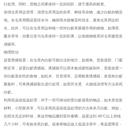
行处理。同时，货物之间要保持一定的间距，便于通风和检查。
加强仓库周边管理：清理仓库周边的杂草、树枝等杂物，减少白蚁的栖息
地。在仓库周围设置排水沟，确保雨水能够及时排走，避免仓库周边积
水。此外，可以在仓库周边种植一些对白蚁有驱避作用的植物，如薄荷、
薰衣草等，但要注意与仓库保持一定的距离，以免植物根系对仓库建筑造
成破坏。
物理防治
设置诱捕装置：在仓库内白蚁可能出没的地方，如墙角、货架底部、门窗
附近等，设置白蚁诱捕箱。诱捕箱可以用木板或硬纸板制作，里面放置一
些白蚁喜欢吃的食物，如松木、甘蔗渣等。定期检查诱捕箱，发现有白蚁
聚集时，可将诱捕箱取出进行处理，如用开水烫、火烧或深埋等方法杀死
白蚁。
利用高温或低温处理：对于一些可移动的受白蚁侵害的物品，如木质包装
材料、小型家具等，可以采用高温或低温处理的方法来杀灭白蚁。例如，
在阳光充足的时候，将这些物品搬到室外暴晒，温度达到 40℃以上持续
几个小时，可有效杀死白蚁。或者将物品放入低温冷库中，将温度降至 -