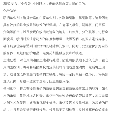
20℃左右，冷冻 24 小时以上，也能达到杀灭白蚁的目的。
化学防治
喷洒杀虫剂：选择合适的白蚁杀虫剂，如联苯菊酯、氯菊酯等，这些药剂
具有较好的杀虫效果和较长的残留期。在仓库的墙角、踢脚板、门窗框、
货架等部位，以及发现白蚁活动迹象的地方，如蚁路、分飞孔等，进行全
面喷洒。喷洒时要注意药剂的浓度和用量，按照说明书的要求进行操作，
确保药剂能够渗透到白蚁活动的缝隙和孔洞中。同时，要注意保护好自己
的身体，佩戴好防护用品，避免药剂接触皮肤和呼吸道。
土壤处理：对仓库周边的土壤进行处理，防止白蚁从地下进入仓库。在仓
库周围挖沟，将稀释后的白蚁防治药剂均匀地喷洒在沟内，然后将土回
填。或者在仓库地面与墙壁的交接处，每隔一定距离钻一些小孔，将药剂
注入孔内，形成一道化学屏障，阻止白蚁入侵。
使用毒饵：将含有慢性毒药的白蚁毒饵放置在白蚁经常出没的地方，如仓
库的角落、货物堆垛之间等。毒饵中的药物会被白蚁带回巢穴，通过白蚁
之间的相互传递，逐渐毒死整个蚁群。毒饵要选择质量可靠、效果好的产
品，并按照说明进行正确投放。投放后要定期检查，及时补充被白蚁取食