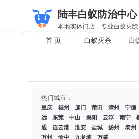
陆丰白蚁防治中心
本地实体门店，专业白蚁灭除
首 页
白蚁灭杀
白
热门城市：
重庆
福州
厦门
莆田
漳州
宁德
远
东莞
中山
揭阳
云浮
南宁
通
连云港
淮安
盐城
扬州
泰州
万州
渝中
九龙坡
万盛