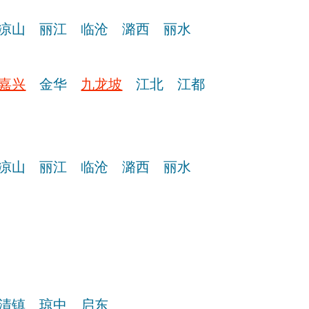
凉山
丽江
临沧
潞西
丽水
嘉兴
金华
九龙坡
江北
江都
凉山
丽江
临沧
潞西
丽水
清镇
琼中
启东