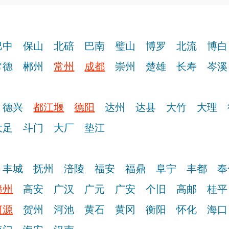
巴中
保山
北碚
巴南
璧山
博罗
北流
博白
常德
郴州
常州
成都
崇州
楚雄
长寿
岑溪
德兴
都江堰
德阳
达州
达县
大竹
大理
大足
斗门
大厂
垫江
丰城
抚州
涪陵
福安
福鼎
阜宁
丰都
奉
赣州
高安
广汉
广元
广安
个旧
高邮
桂平
河源
贺州
河池
黄石
黄冈
衡阳
怀化
海口