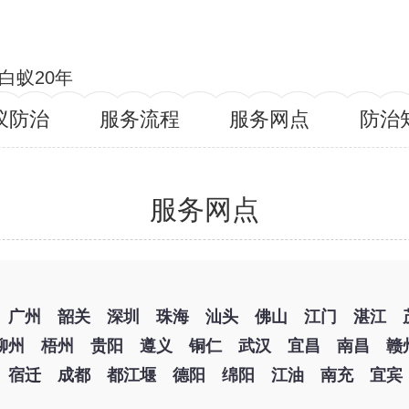
白蚁20年
蚁防治
服务流程
服务网点
防治
服务网点
广州
韶关
深圳
珠海
汕头
佛山
江门
湛江
柳州
梧州
贵阳
遵义
铜仁
武汉
宜昌
南昌
赣
宿迁
成都
都江堰
德阳
绵阳
江油
南充
宜宾