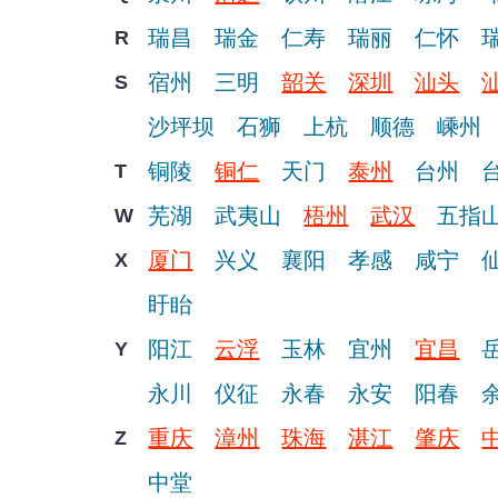
瑞昌
瑞金
仁寿
瑞丽
仁怀
R
宿州
三明
韶关
深圳
汕头
S
沙坪坝
石狮
上杭
顺德
嵊州
铜陵
铜仁
天门
泰州
台州
T
芜湖
武夷山
梧州
武汉
五指
W
厦门
兴义
襄阳
孝感
咸宁
X
盱眙
阳江
云浮
玉林
宜州
宜昌
Y
永川
仪征
永春
永安
阳春
重庆
漳州
珠海
湛江
肇庆
Z
中堂