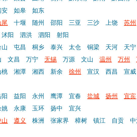
瑞安
如皋
如东
汕尾
十堰
随州
邵阳
三亚
三沙
上饶
苏州
沭阳
泗洪
泗阳
射阳
台山
屯昌
桐乡
泰兴
太仓
铜梁
天河
天宁
山
文昌
万宁
无锡
万源
文山
温州
万州
仙桃
湘潭
湘西
新余
徐州
宣汉
西昌
宣威
岳阳
益阳
永州
鹰潭
宜春
盐城
扬州
宜宾
余姚
永康
玉环
扬中
宜兴
中山
遵义
株洲
张家界
樟树
镇江
自贡
中