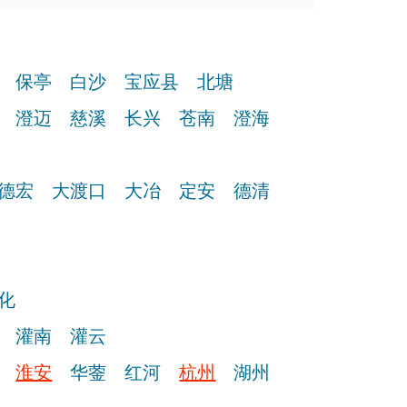
保亭
白沙
宝应县
北塘
澄迈
慈溪
长兴
苍南
澄海
德宏
大渡口
大冶
定安
德清
化
灌南
灌云
淮安
华蓥
红河
杭州
湖州