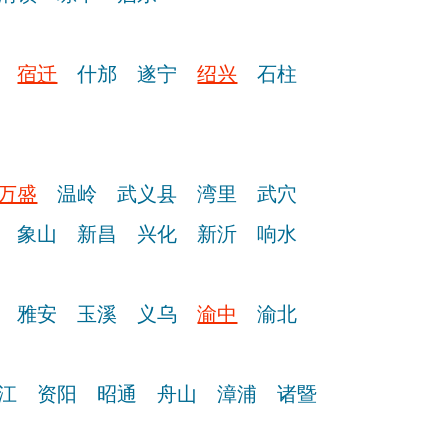
宿迁
什邡
遂宁
绍兴
石柱
万盛
温岭
武义县
湾里
武穴
象山
新昌
兴化
新沂
响水
雅安
玉溪
义乌
渝中
渝北
江
资阳
昭通
舟山
漳浦
诸暨