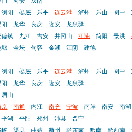
海门
海安
汉南
浏阳
娄底
乐平
连云港
泸州
乐山
阆中
溧阳
龙华
良庆
隆安
龙泉驿
景德镇
九江
吉安
井冈山
江油
简阳
景洪
姜堰
金坛
句容
金湖
江阴
建德
浏阳
娄底
乐平
连云港
泸州
乐山
阆中
溧阳
龙华
良庆
隆安
龙泉驿
眉山
南京
南通
内江
南充
宁波
南岸
南安
南湖
平湖
平阳
邳州
沛县
晋宁
邛崃
渠县
曲靖
衢州
黔东南
黔南
黔西南