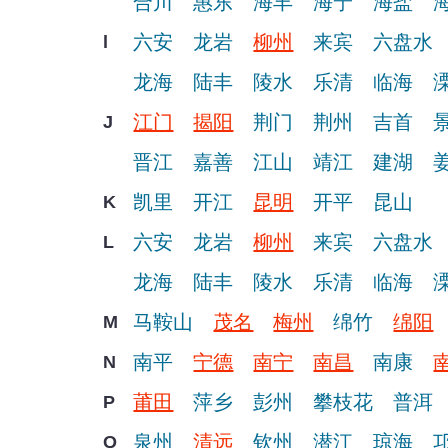
合川
惠东
海丰
海宁
海盐
六安
龙岩
柳州
来宾
六盘水
l
龙海
陆丰
陵水
乐清
临海
江门
揭阳
荆门
荆州
吉首
J
晋江
嘉善
江山
靖江
建湖
凯里
开江
昆明
开平
昆山
K
六安
龙岩
柳州
来宾
六盘水
L
龙海
陆丰
陵水
乐清
临海
马鞍山
茂名
梅州
绵竹
绵阳
M
南平
宁德
南宁
南昌
南康
N
莆田
萍乡
彭州
攀枝花
普洱
P
泉州
清远
钦州
潜江
琼海
Q