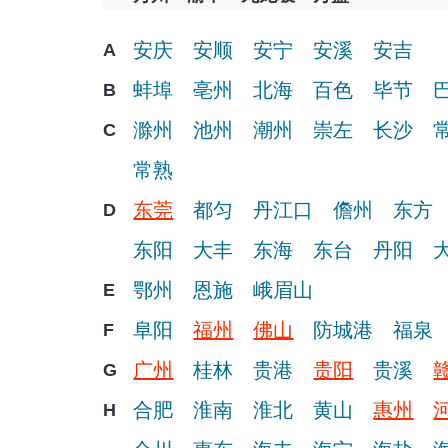
安庆
安顺
安宁
安溪
安吉
A
蚌埠
亳州
北海
百色
毕节
B
滁州
池州
潮州
崇左
长沙
C
常熟
东莞
都匀
丹江口
儋州
东方
D
东阳
大丰
东海
东台
丹阳
鄂州
恩施
峨眉山
E
阜阳
福州
佛山
防城港
福泉
F
广州
桂林
贵港
贵阳
贵溪
G
合肥
淮南
淮北
黄山
惠州
H