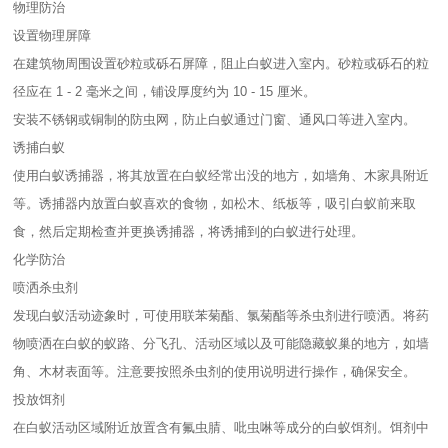
物理防治
设置物理屏障
在建筑物周围设置砂粒或砾石屏障，阻止白蚁进入室内。砂粒或砾石的粒
径应在 1 - 2 毫米之间，铺设厚度约为 10 - 15 厘米。
安装不锈钢或铜制的防虫网，防止白蚁通过门窗、通风口等进入室内。
诱捕白蚁
使用白蚁诱捕器，将其放置在白蚁经常出没的地方，如墙角、木家具附近
等。诱捕器内放置白蚁喜欢的食物，如松木、纸板等，吸引白蚁前来取
食，然后定期检查并更换诱捕器，将诱捕到的白蚁进行处理。
化学防治
喷洒杀虫剂
发现白蚁活动迹象时，可使用联苯菊酯、氯菊酯等杀虫剂进行喷洒。将药
物喷洒在白蚁的蚁路、分飞孔、活动区域以及可能隐藏蚁巢的地方，如墙
角、木材表面等。注意要按照杀虫剂的使用说明进行操作，确保安全。
投放饵剂
在白蚁活动区域附近放置含有氟虫腈、吡虫啉等成分的白蚁饵剂。饵剂中