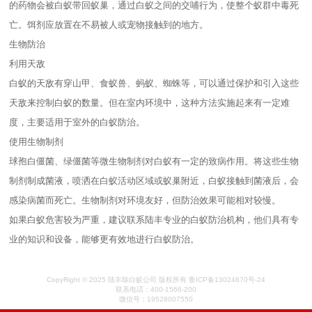
的药物会被白蚁带回蚁巢，通过白蚁之间的交哺行为，使整个蚁群中毒死
亡。饵剂应放置在不易被人或宠物接触到的地方。
生物防治
利用天敌
白蚁的天敌有穿山甲、食蚁兽、蚂蚁、蜘蛛等，可以通过保护和引入这些
天敌来控制白蚁的数量。但在室内环境中，这种方法实施起来有一定难
度，主要适用于室外的白蚁防治。
使用生物制剂
球孢白僵菌、绿僵菌等微生物制剂对白蚁有一定的致病作用。将这些生物
制剂制成菌液，喷洒在白蚁活动区域或蚁巢附近，白蚁接触到菌液后，会
感染病菌而死亡。生物制剂对环境友好，但防治效果可能相对较慢。
如果白蚁危害较为严重，建议联系陆丰专业的白蚁防治机构，他们具有专
业的知识和设备，能够更有效地进行白蚁防治。
CopyRight © 2025 陆丰除白蚁公司 版权所有 鲁ICP备13024870号-24
联系电话：400-1566-200
微信号：19528007550